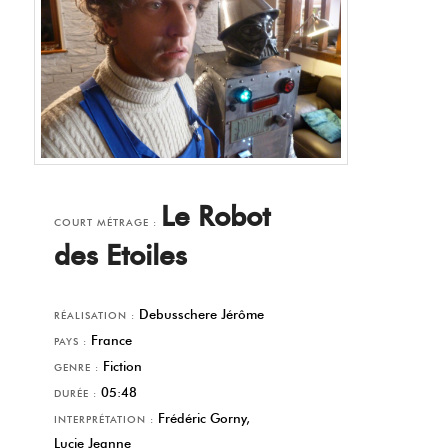
Le Robot
COURT MÉTRAGE :
des Etoiles
Debusschere Jérôme
RÉALISATION :
France
PAYS :
Fiction
GENRE :
05:48
DURÉE :
Frédéric Gorny,
INTERPRÉTATION :
Lucie Jeanne