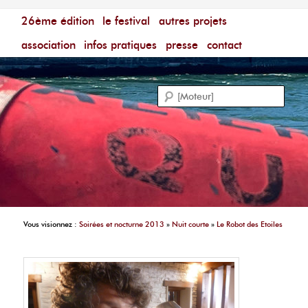
Menu principal
Festival du Film Court Francophone – [Un poing c'est
26ème édition
aller au contenu principal
aller au contenu secondaire
le festival
autres projets
court]
Reche
association
infos pratiques
presse
contact
Vous visionnez :
Soirées et nocturne 2013
»
Nuit courte
»
Le Robot des Etoiles