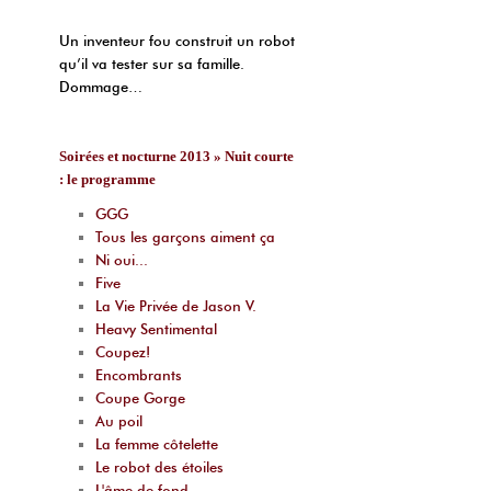
Un inventeur fou construit un robot
qu’il va tester sur sa famille.
Dommage…
Soirées et nocturne 2013 » Nuit courte
: le programme
GGG
Tous les garçons aiment ça
Ni oui...
Five
La Vie Privée de Jason V.
Heavy Sentimental
Coupez!
Encombrants
Coupe Gorge
Au poil
La femme côtelette
Le robot des étoiles
L'âme de fond