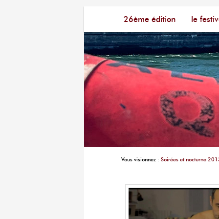
Menu principal
Festival du Film Court Fran
26ème édition
aller au contenu principal
aller au contenu seconda
le festiv
Vous visionnez :
Soirées et nocturne 201