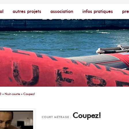
cophone – [Un poing c'est court]
ire
al
autres projets
association
infos pratiques
pre
3
»
Nuit courte
»
Coupez!
Coupez!
COURT MÉTRAGE :