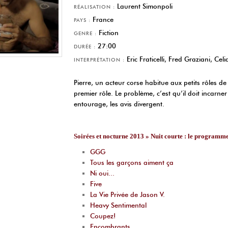
Laurent Simonpoli
RÉALISATION :
France
PAYS :
Fiction
GENRE :
27:00
DURÉE :
Eric Fraticelli, Fred Graziani, Celi
INTERPRÉTATION :
Pierre, un acteur corse habitue aux petits rôles d
premier rôle. Le problème, c’est qu’il doit incar
entourage, les avis divergent.
Soirées et nocturne 2013 » Nuit courte : le programm
GGG
Tous les garçons aiment ça
Ni oui...
Five
La Vie Privée de Jason V.
Heavy Sentimental
Coupez!
Encombrants