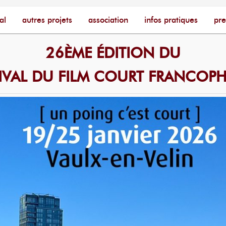
cophone – [Un poing c'est court]
ire
al
autres projets
association
infos pratiques
pre
26ÈME ÉDITION DU
TIVAL DU FILM COURT FRANCOP