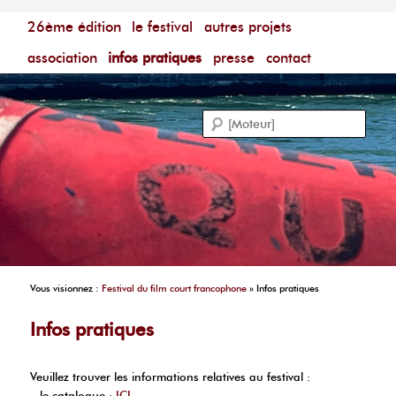
Menu principal
Festival du Film Court Francophone – [Un poing c'est
26ème édition
aller au contenu principal
aller au contenu secondaire
le festival
autres projets
court]
Reche
association
infos pratiques
presse
contact
Vous visionnez :
Festival du film court francophone
»
Infos pratiques
Infos pratiques
Veuillez trouver les informations relatives au festival :
– le catalogue :
ICI