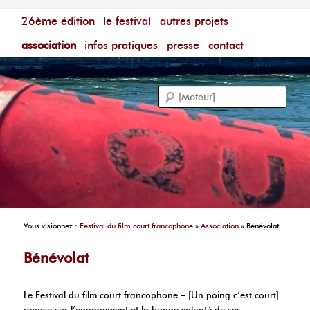
Menu principal
Festival du Film Court Francophone – [Un poing c'est
26ème édition
aller au contenu principal
aller au contenu secondaire
le festival
autres projets
court]
Reche
association
infos pratiques
presse
contact
Vous visionnez :
Festival du film court francophone
»
Association
»
Bénévolat
Bénévolat
Le Festival du film court francophone – [Un poing c’est court]
repose sur l’engagement et la bonne volonté de ses