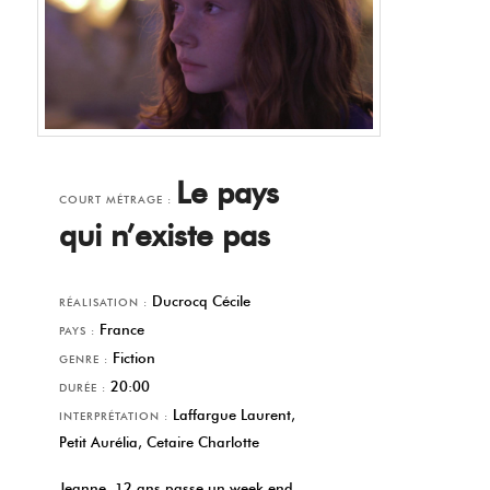
Le pays
COURT MÉTRAGE :
qui n’existe pas
Ducrocq Cécile
RÉALISATION :
France
PAYS :
Fiction
GENRE :
20:00
DURÉE :
Laffargue Laurent,
INTERPRÉTATION :
Petit Aurélia, Cetaire Charlotte
Jeanne, 12 ans passe un week-end