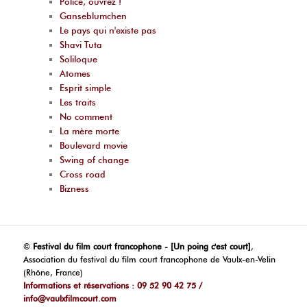
Police, ouvrez !
Ganseblumchen
Le pays qui n'existe pas
Shavi Tuta
Soliloque
Atomes
Esprit simple
Les traits
No comment
La mère morte
Boulevard movie
Swing of change
Cross road
Bizness
©
Festival du film court francophone - [Un poing c'est court]
,
Association du festival du film court francophone de Vaulx-en-Velin
(Rhône, France)
Informations et réservations : 09 52 90 42 75 /
info@vaulxfilmcourt.com