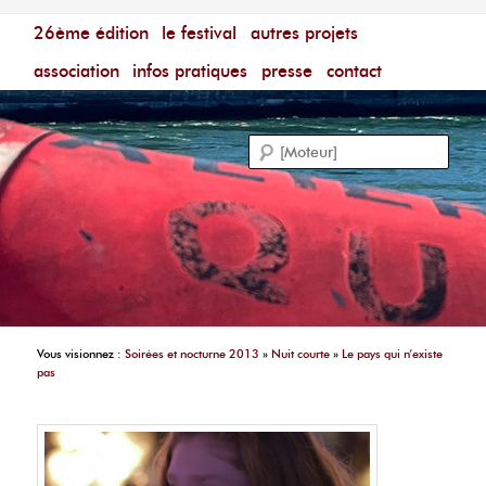
Menu principal
Festival du Film Court Francophone – [Un poing c'est
26ème édition
aller au contenu principal
aller au contenu secondaire
le festival
autres projets
court]
Reche
association
infos pratiques
presse
contact
Vous visionnez :
Soirées et nocturne 2013
»
Nuit courte
»
Le pays qui n’existe
pas