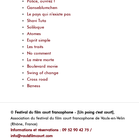
Police, ouvrez !
Ganseblumchen
Le pays qui n'existe pas
Shavi Tuta
Soliloque
Atomes
Esprit simple
Les traits
No comment
La mère morte
Boulevard movie
Swing of change
Cross road
Bizness
©
Festival du film court francophone - [Un poing c'est court]
,
Association du festival du film court francophone de Vaulx-en-Velin
(Rhône, France)
Informations et réservations : 09 52 90 42 75 /
info@vaulxfilmcourt.com