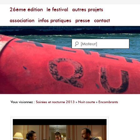
Menu principal
Festival du Film Court Francophone – [Un poing c'est
26ème édition
aller au contenu principal
aller au contenu secondaire
le festival
autres projets
court]
Reche
association
infos pratiques
presse
contact
Vous visionnez :
Soirées et nocturne 2013
»
Nuit courte
»
Encombrants