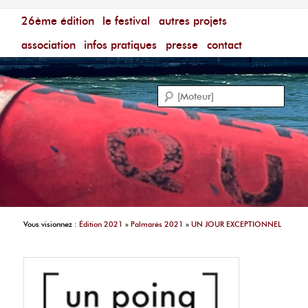
Menu principal
Festival du Film Court Francophone – [Un poing c'est
26ème édition
aller au contenu principal
aller au contenu secondaire
le festival
autres projets
court]
Reche
association
infos pratiques
presse
contact
Vous visionnez :
Édition 2021
»
Palmarès 2021
»
UN JOUR EXCEPTIONNEL