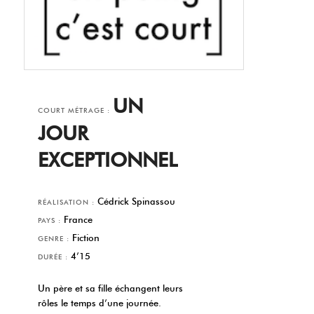
UN
COURT MÉTRAGE :
JOUR
EXCEPTIONNEL
Cédrick Spinassou
RÉALISATION :
France
PAYS :
Fiction
GENRE :
4’15
DURÉE :
Un père et sa fille échangent leurs
rôles le temps d’une journée.