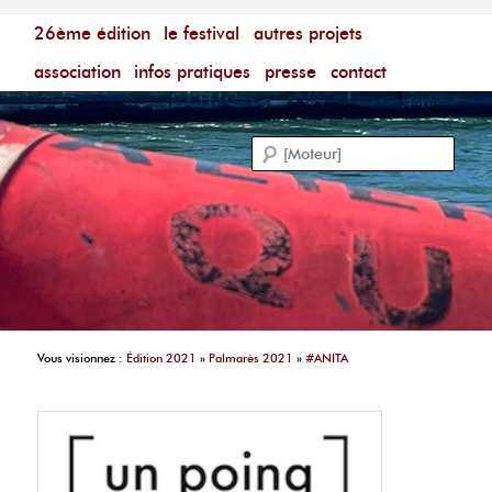
Menu principal
Festival du Film Court Francophone – [Un poing c'est
26ème édition
aller au contenu principal
aller au contenu secondaire
le festival
autres projets
court]
Reche
association
infos pratiques
presse
contact
Vous visionnez :
Édition 2021
»
Palmarès 2021
»
#ANITA