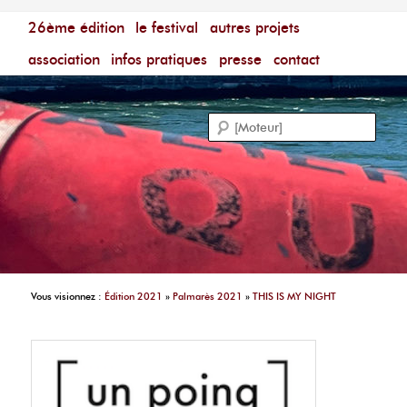
Menu principal
Festival du Film Court Francophone – [Un poing c'est
26ème édition
aller au contenu principal
aller au contenu secondaire
le festival
autres projets
court]
Reche
association
infos pratiques
presse
contact
Vous visionnez :
Édition 2021
»
Palmarès 2021
»
THIS IS MY NIGHT