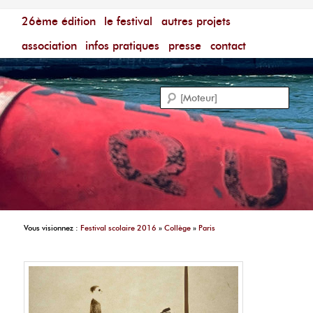
Menu principal
Festival du Film Court Francophone – [Un poing c'est
26ème édition
aller au contenu principal
aller au contenu secondaire
le festival
autres projets
court]
Reche
association
infos pratiques
presse
contact
Vous visionnez :
Festival scolaire 2016
»
Collège
»
Paris