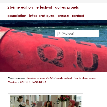
Menu principal
Festival du Film Court Francophone – [Un poing c'est
26ème édition
aller au contenu principal
aller au contenu secondaire
le festival
autres projets
court]
Reche
association
infos pratiques
presse
contact
Vous visionnez :
Soirées cinéma 2022
»
Courts au Sud – Carte blanche aux
Vaudais
»
CANCER, SANS DÉC !