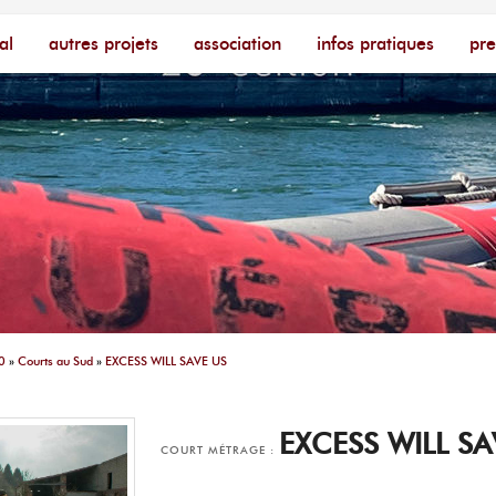
cophone – [Un poing c'est court]
ire
al
autres projets
association
infos pratiques
pre
0
»
Courts au Sud
»
EXCESS WILL SAVE US
EXCESS WILL SA
COURT MÉTRAGE :