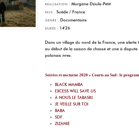
Morgane Dziula-Petit
RÉALISATION :
Suède / France
PAYS :
Documentaire
GENRE :
14'26
DURÉE :
Dans un village du nord de la France, une alerte t
au début de la saison de chasse et une à dispute e
polonais ivres.
Soirées et nocturne 2020 » Courts au Sud : le progr
BLACK MAMBA
EXCESS WILL SAVE US
À NOUS LE TABASKI
JE VEILLE SUR TOI
BABA
SDF
ZIZANIE