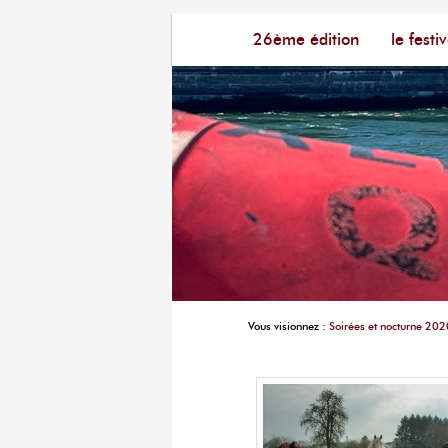
Menu principal
Festival du Film Court Fran
26ème édition
aller au contenu principal
aller au contenu seconda
le festiv
Vous visionnez :
Soirées et nocturne 202