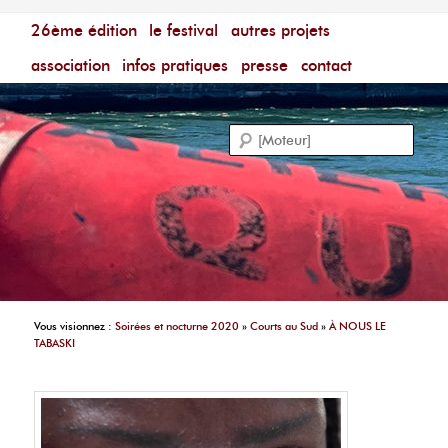
Menu principal
Festival du Film Court Francophone – [Un poing c'est
26ème édition
aller au contenu principal
aller au contenu secondaire
le festival
autres projets
court]
Reche
association
infos pratiques
presse
contact
Vous visionnez :
Soirées et nocturne 2020
»
Courts au Sud
»
À NOUS LE
TABASKI