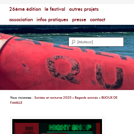
Menu principal
Festival du Film Court Francophone – [Un poing c'est
26ème édition
aller au contenu principal
aller au contenu secondaire
le festival
autres projets
court]
Reche
association
infos pratiques
presse
contact
Vous visionnez :
Soirées et nocturne 2020
»
Regards animés
»
BIJOUX DE
FAMILLE