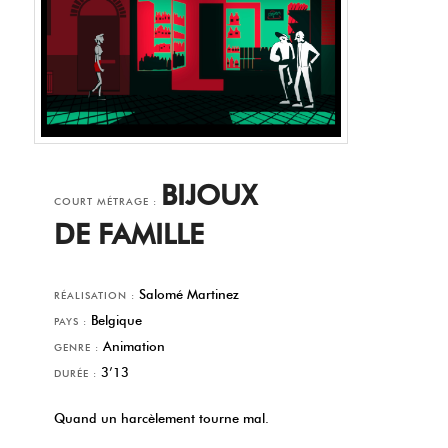
BIJOUX
COURT MÉTRAGE :
DE FAMILLE
Salomé Martinez
RÉALISATION :
Belgique
PAYS :
Animation
GENRE :
3’13
DURÉE :
Quand un harcèlement tourne mal.