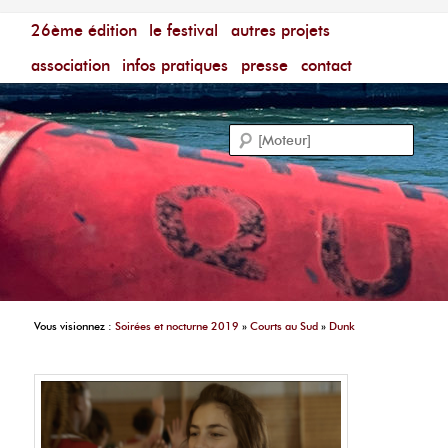
Menu principal
Festival du Film Court Francophone – [Un poing c'est
26ème édition
aller au contenu principal
aller au contenu secondaire
le festival
autres projets
court]
Reche
association
infos pratiques
presse
contact
Vous visionnez :
Soirées et nocturne 2019
»
Courts au Sud
»
Dunk