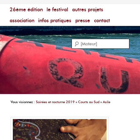
Menu principal
Festival du Film Court Francophone – [Un poing c'est
26ème édition
aller au contenu principal
aller au contenu secondaire
le festival
autres projets
court]
Reche
association
infos pratiques
presse
contact
Vous visionnez :
Soirées et nocturne 2019
»
Courts au Sud
»
Asile