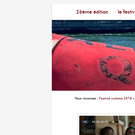
Menu principal
Festival du Film Court Fran
26ème édition
aller au contenu principal
aller au contenu seconda
le festiv
Vous visionnez :
Festival scolaire 2018