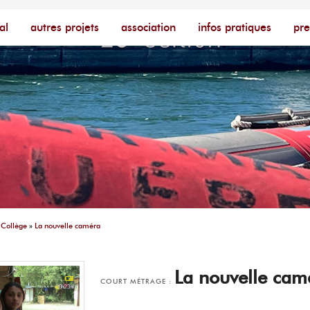
cophone – [Un poing c'est court]
ire
al
autres projets
association
infos pratiques
pre
»
Collège
»
La nouvelle caméra
La nouvelle cam
COURT MÉTRAGE :