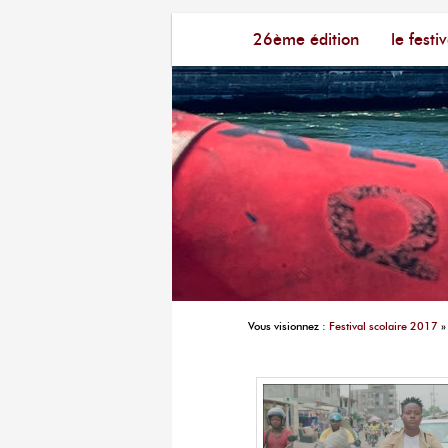
Menu principal
Festival du Film Court Fran
26ème édition
aller au contenu principal
aller au contenu seconda
le festiv
Vous visionnez :
Festival scolaire 2017