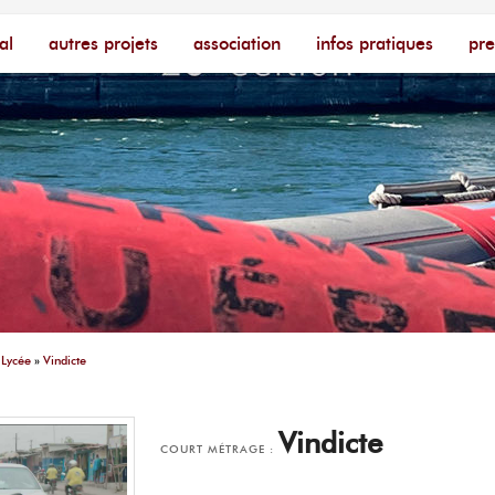
cophone – [Un poing c'est court]
ire
al
autres projets
association
infos pratiques
pre
»
Lycée
»
Vindicte
Vindicte
COURT MÉTRAGE :