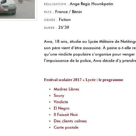
Ange Régis Hounkpatin
RÉALISATION :
France / Bénin
PAYS :
Fiction
GENRE :
25’39
DURÉE :
Awa, 18 ans, étudie au Lycée Militaire de Natitin
son père vient d’être assassiné. À peine a-t-elle r
qu’une vindicte populaire s’organise pour venger
l’impuissance de la police, Awa décide d’y prendre
Festival scolaire 2017 » Lycée : le programme
Madres Libres
Soury
Vindicte
El Negro
Il Faisait Noir
Des clients calmes
Carte postale