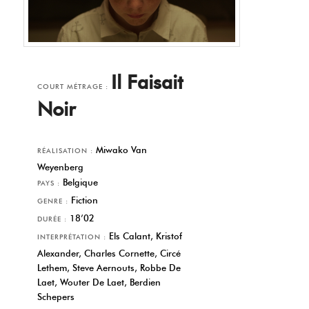
Il Faisait
COURT MÉTRAGE :
Noir
Miwako Van
RÉALISATION :
Weyenberg
Belgique
PAYS :
Fiction
GENRE :
18’02
DURÉE :
Els Calant, Kristof
INTERPRÉTATION :
Alexander, Charles Cornette, Circé
Lethem, Steve Aernouts, Robbe De
Laet, Wouter De Laet, Berdien
Schepers