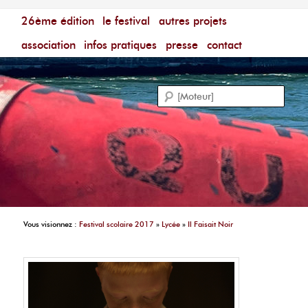
Menu principal
Festival du Film Court Francophone – [Un poing c'est
26ème édition
aller au contenu principal
aller au contenu secondaire
le festival
autres projets
court]
Reche
association
infos pratiques
presse
contact
Vous visionnez :
Festival scolaire 2017
»
Lycée
»
Il Faisait Noir