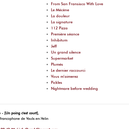
From San Fransisco With Love
Le Mécène
La douleur
La signature
112 Pizza
Première séance
Inhibitum
Jeff
Un grand silence
Supermarket
Plumés
Le dernier raccourci
Vous m’aimerez
Pickles
Nightmare before wedding
 - [Un poing c'est court]
,
t francophone de Vaulx-en-Velin