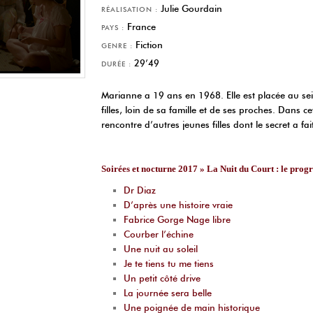
Julie Gourdain
RÉALISATION :
France
PAYS :
Fiction
GENRE :
29’49
DURÉE :
Marianne a 19 ans en 1968. Elle est placée au s
filles, loin de sa famille et de ses proches. Dans 
rencontre d’autres jeunes filles dont le secret a fa
Soirées et nocturne 2017 » La Nuit du Court : le pro
Dr Diaz
D’après une histoire vraie
Fabrice Gorge Nage libre
Courber l’échine
Une nuit au soleil
Je te tiens tu me tiens
Un petit côté drive
La journée sera belle
Une poignée de main historique