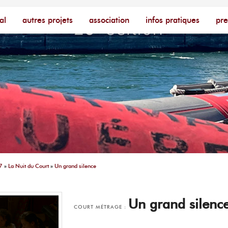
cophone – [Un poing c'est court]
ire
al
autres projets
association
infos pratiques
pre
7
»
La Nuit du Court
»
Un grand silence
Un grand silenc
COURT MÉTRAGE :