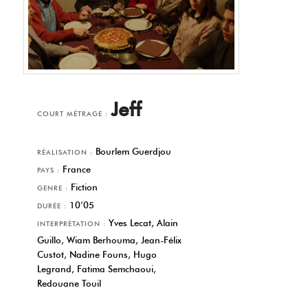
Jeff
COURT MÉTRAGE :
Bourlem Guerdjou
RÉALISATION :
France
PAYS :
Fiction
GENRE :
10’05
DURÉE :
Yves Lecat, Alain
INTERPRÉTATION :
Guillo, Wiam Berhouma, Jean-Félix
Custot, Nadine Founs, Hugo
Legrand, Fatima Semchaoui,
Redouane Touil