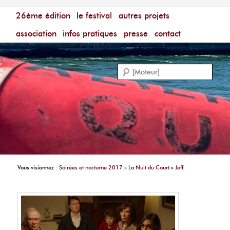
Menu principal
Festival du Film Court Francophone – [Un poing c'est
26ème édition
aller au contenu principal
aller au contenu secondaire
le festival
autres projets
court]
Reche
association
infos pratiques
presse
contact
Vous visionnez :
Soirées et nocturne 2017
»
La Nuit du Court
»
Jeff