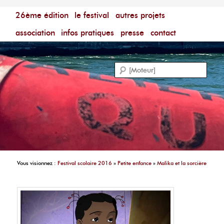
Menu principal
Festival du Film Court Francophone – [Un poing c'est
26ème édition
aller au contenu principal
aller au contenu secondaire
le festival
autres projets
court]
Reche
association
infos pratiques
presse
contact
Vous visionnez :
Festival scolaire 2016
»
Petite enfance
»
Malika et la sorcière