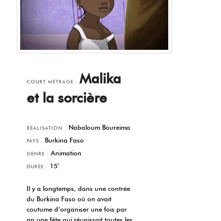
Malika
COURT MÉTRAGE :
et la sorcière
Nabaloum Boureima
RÉALISATION :
Burkina Faso
PAYS :
Animation
GENRE :
15'
DURÉE :
Il y a longtemps, dans une contrée
du Burkina Faso où on avait
coutume d’organiser une fois par
an une fête qui réunissait toutes les