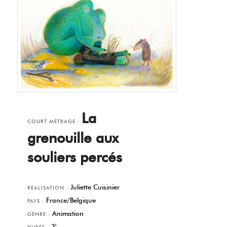
La
COURT MÉTRAGE :
grenouille aux
souliers percés
Juliette Cuisinier
RÉALISATION :
France/Belgique
PAYS :
Animation
GENRE :
3'