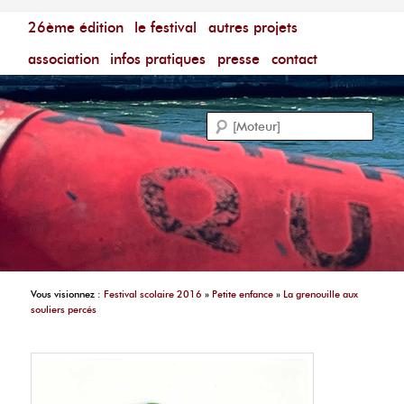
Menu principal
Festival du Film Court Francophone – [Un poing c'est
26ème édition
aller au contenu principal
aller au contenu secondaire
le festival
autres projets
court]
Reche
association
infos pratiques
presse
contact
Vous visionnez :
Festival scolaire 2016
»
Petite enfance
»
La grenouille aux
souliers percés