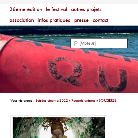
Menu principal
Festival du Film Court Francophone – [Un poing c'est
26ème édition
aller au contenu principal
aller au contenu secondaire
le festival
autres projets
court]
Reche
association
infos pratiques
presse
contact
Vous visionnez :
Soirées cinéma 2022
»
Regards animés
»
SORCIÈRES