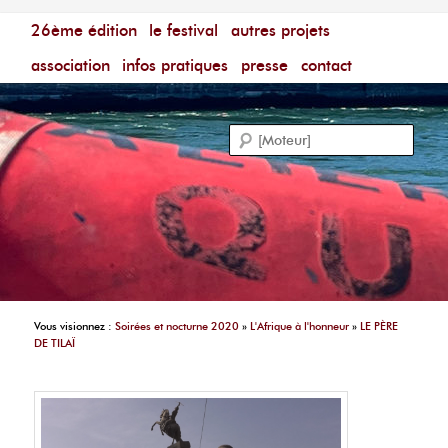
Menu principal
Festival du Film Court Francophone – [Un poing c'est
26ème édition
aller au contenu principal
aller au contenu secondaire
le festival
autres projets
court]
Reche
association
infos pratiques
presse
contact
Vous visionnez :
Soirées et nocturne 2020
»
L'Afrique à l'honneur
»
LE PÈRE
DE TILAÏ