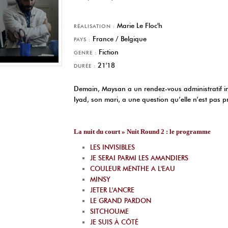
Marie Le Floc'h
RÉALISATION :
France / Belgique
PAYS :
Fiction
GENRE :
21'18
DURÉE :
Demain, Maysan a un rendez-vous administratif im
Iyad, son mari, a une question qu’elle n’est pas p
La nuit du court » Nuit Round 2 : le programme
LES INVISIBLES
JE SERAI PARMI LES AMANDIERS
COULEUR MENTHE A L'EAU
MINSY
JETER L'ANCRE
LE GRAND PARDON
SITCHOUME
JE SUIS À CÔTÉ