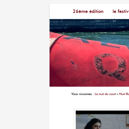
Menu principal
Festival du Film Court Fran
26ème édition
aller au contenu principal
aller au contenu seconda
le festiv
Vous visionnez :
La nuit du court
»
Nuit R