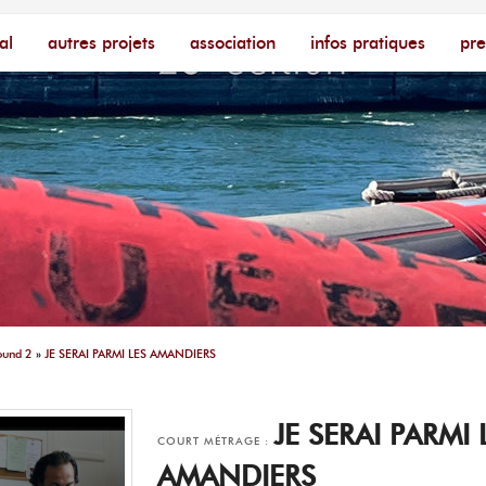
cophone – [Un poing c'est court]
ire
al
autres projets
association
infos pratiques
pre
ound 2
»
JE SERAI PARMI LES AMANDIERS
JE SERAI PARMI 
COURT MÉTRAGE :
AMANDIERS