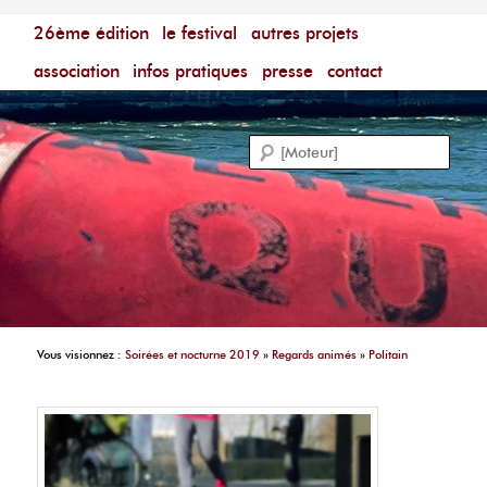
Menu principal
Festival du Film Court Francophone – [Un poing c'est
26ème édition
aller au contenu principal
aller au contenu secondaire
le festival
autres projets
court]
Reche
association
infos pratiques
presse
contact
Vous visionnez :
Soirées et nocturne 2019
»
Regards animés
»
Politain