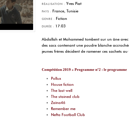
Yves Piat
RÉALISATION :
France, Tunisie
PAYS :
Fiction
GENRE :
17:03
DURÉE :
Abdallah et Mohammed tombent sur un âne avec un
des sacs contenant une poudre blanche accrochés 
jeunes frères décident de ramener ces sachets au v
Compétition 2019 » Programme n°2 : le programme
Pollux
House fiction
The last well
The stained club
Zaïna46
Remember me
Nefta Football Club