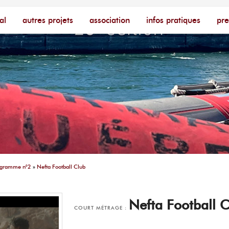
cophone – [Un poing c'est court]
ire
al
autres projets
association
infos pratiques
pre
ogramme n°2
»
Nefta Football Club
Nefta Football 
COURT MÉTRAGE :