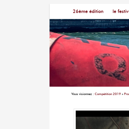
Menu principal
Festival du Film Court Fran
26ème édition
aller au contenu principal
aller au contenu seconda
le festiv
Vous visionnez :
Compétition 2019
»
Pr