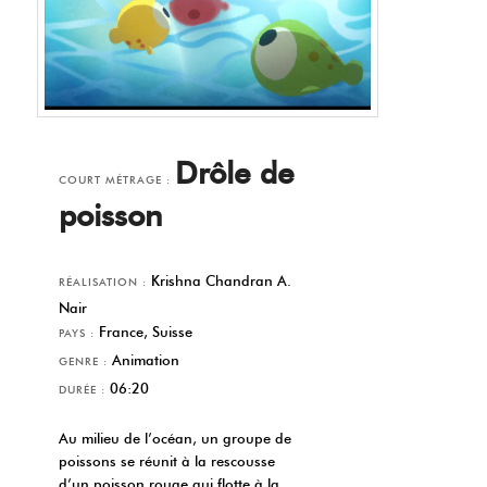
Drôle de
COURT MÉTRAGE :
poisson
Krishna Chandran A.
RÉALISATION :
Nair
France, Suisse
PAYS :
Animation
GENRE :
06:20
DURÉE :
Au milieu de l’océan, un groupe de
poissons se réunit à la rescousse
d’un poisson rouge qui flotte à la