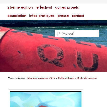
Menu principal
Festival du Film Court Francophone – [Un poing c'est
26ème édition
aller au contenu principal
aller au contenu secondaire
le festival
autres projets
court]
Reche
association
infos pratiques
presse
contact
Vous visionnez :
Séances scolaires 2019
»
Petite enfance
»
Drôle de poisson