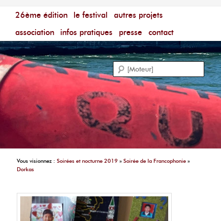
Menu principal
Festival du Film Court Francophone – [Un poing c'est
26ème édition
aller au contenu principal
aller au contenu secondaire
le festival
autres projets
court]
Reche
association
infos pratiques
presse
contact
Vous visionnez :
Soirées et nocturne 2019
»
Soirée de la Francophonie
»
Dorkas