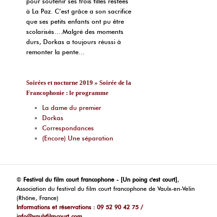
pour soutenir ses trois filles restées
à La Paz. C’est grâce a son sacrifice
que ses petits enfants ont pu être
scolarisés….Malgré des moments
durs, Dorkas a toujours réussi à
remonter la pente…
Soirées et nocturne 2019 » Soirée de la
Francophonie : le programme
La dame du premier
Dorkas
Correspondances
(Encore) Une séparation
©
Festival du film court francophone - [Un poing c'est court]
,
Association du festival du film court francophone de Vaulx-en-Velin
(Rhône, France)
Informations et réservations : 09 52 90 42 75 /
info@vaulxfilmcourt.com