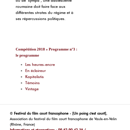
ou de ‘sympa’, une adolescente
roumaine doit faire face aux
différentes strates du régime et à
ses répercussions politiques.
Compétition 2018 » Programme n°3 :
le programme
Les heures-encre
En éclaireur
Kapitalistis
Témoins
Vintage
©
Festival du film court francophone - [Un poing c'est court]
,
Association du festival du film court francophone de Vaulx-en-Velin
(Rhône, France)
Informations et réservations : 09 52 90 42 75 /