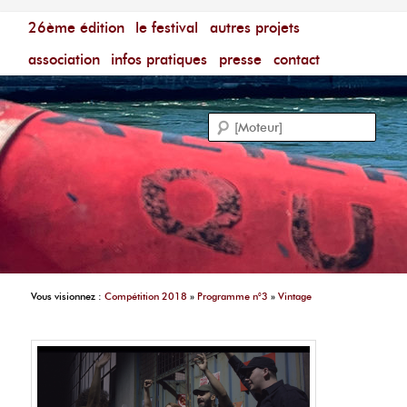
Menu principal
Festival du Film Court Francophone – [Un poing c'est
26ème édition
aller au contenu principal
aller au contenu secondaire
le festival
autres projets
court]
Reche
association
infos pratiques
presse
contact
Vous visionnez :
Compétition 2018
»
Programme n°3
»
Vintage