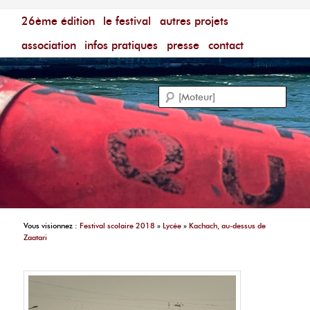
Menu principal
Festival du Film Court Francophone – [Un poing c'est
26ème édition
aller au contenu principal
aller au contenu secondaire
le festival
autres projets
court]
Reche
association
infos pratiques
presse
contact
Vous visionnez :
Festival scolaire 2018
»
Lycée
»
Kachach, au-dessus de
Zaatari