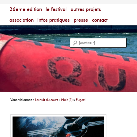
Menu principal
Festival du Film Court Francophone – [Un poing c'est
26ème édition
aller au contenu principal
aller au contenu secondaire
le festival
autres projets
court]
Reche
association
infos pratiques
presse
contact
Vous visionnez :
La nuit du court
»
Nuit (2)
»
Fugazi