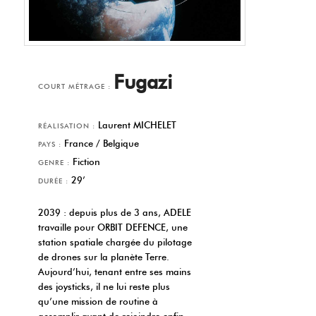
Fugazi
COURT MÉTRAGE :
Laurent MICHELET
RÉALISATION :
France / Belgique
PAYS :
Fiction
GENRE :
29’
DURÉE :
2039 : depuis plus de 3 ans, ADELE
travaille pour ORBIT DEFENCE, une
station spatiale chargée du pilotage
de drones sur la planète Terre.
Aujourd’hui, tenant entre ses mains
des joysticks, il ne lui reste plus
qu’une mission de routine à
accomplir avant de rejoindre enfin