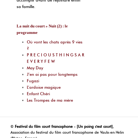
sa famille.
La nuit du court » Nuit (2) : le
programme
Où vont les chats après 9 vies
?
P R E C I O U S T H I N G S A R
E V E R Y F E W
May Day
J’en ai pas pour longtemps
Fugazi
L’ardoise magique
Enfant Chéri
Les Trompes de ma mère
©
Festival du film court francophone - [Un poing c'est court]
,
Association du festival du film court francophone de Vaulx-en-Velin