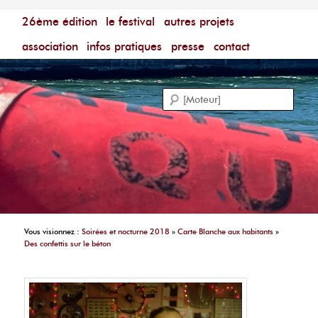
Menu principal
Festival du Film Court Francophone – [Un poing c'est
26ème édition
aller au contenu principal
aller au contenu secondaire
le festival
autres projets
court]
Reche
association
infos pratiques
presse
contact
Vous visionnez :
Soirées et nocturne 2018
»
Carte Blanche aux habitants
»
Des confettis sur le béton