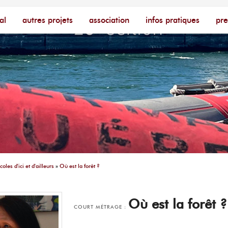
cophone – [Un poing c'est court]
ire
al
autres projets
association
infos pratiques
pre
coles d'ici et d'ailleurs
»
Où est la forêt ?
Où est la forêt ?
COURT MÉTRAGE :