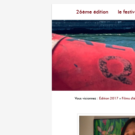
Menu principal
Festival du Film Court Fran
26ème édition
aller au contenu principal
aller au contenu seconda
le festiv
Vous visionnez :
Édition 2017
»
Films d'é