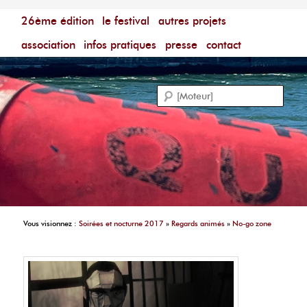
Menu principal
Festival du Film Court Francophone – [Un poing c'est
26ème édition
aller au contenu principal
aller au contenu secondaire
le festival
autres projets
court]
Reche
association
infos pratiques
presse
contact
Vous visionnez :
Soirées et nocturne 2017
»
Regards animés
»
No-go zone