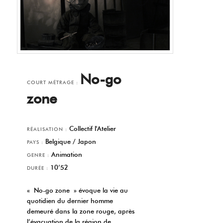
No-go
COURT MÉTRAGE :
zone
Collectif l'Atelier
RÉALISATION :
Belgique / Japon
PAYS :
Animation
GENRE :
10’52
DURÉE :
« No-go zone » évoque la vie au
quotidien du dernier homme
demeuré dans la zone rouge, après
l’évacuation de la région de