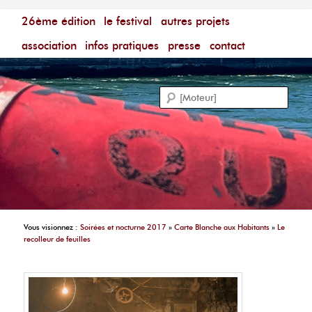
Menu principal
Festival du Film Court Francophone – [Un poing c'est
26ème édition
aller au contenu principal
aller au contenu secondaire
le festival
autres projets
court]
Reche
association
infos pratiques
presse
contact
Vous visionnez :
Soirées et nocturne 2017
»
Carte Blanche aux Habitants
»
Le
recolleur de feuilles