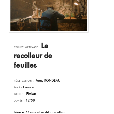
Le
COURT MÉTRAGE :
recolleur de
feuilles
Remy RONDEAU
RÉALISATION :
France
PAYS :
Fiction
GENRE :
12’58
DURÉE :
Léon à 72 ans et se dit « recolleur