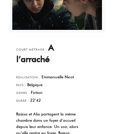
A
COURT MÉTRAGE :
l’arraché
Emmanuelle Nicot
RÉALISATION :
Belgique
PAYS :
Fiction
GENRE :
22’42
DURÉE :
Raïssa et Alio partagent la même
chambre dans un foyer d’accueil
depuis leur enfance. Un soir, alors
qu’elle rentre au foyer, Raïssa