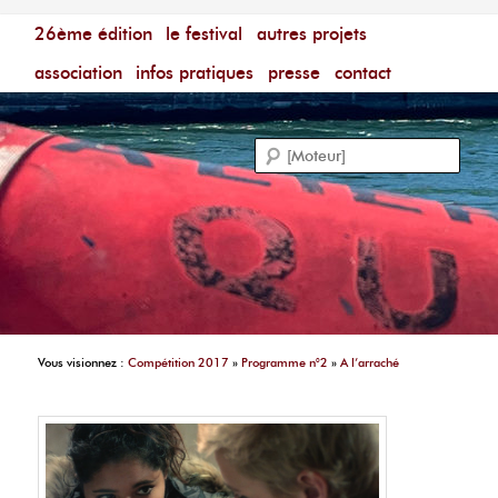
Menu principal
Festival du Film Court Francophone – [Un poing c'est
26ème édition
aller au contenu principal
aller au contenu secondaire
le festival
autres projets
court]
Reche
association
infos pratiques
presse
contact
Vous visionnez :
Compétition 2017
»
Programme n°2
»
A l’arraché