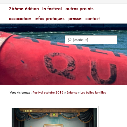
Menu principal
Festival du Film Court Francophone – [Un poing c'est
26ème édition
aller au contenu principal
aller au contenu secondaire
le festival
autres projets
court]
Reche
association
infos pratiques
presse
contact
Vous visionnez :
Festival scolaire 2016
»
Enfance
»
Les belles familles