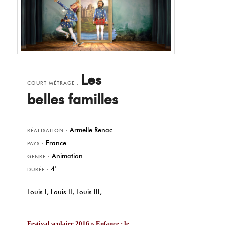
Les
COURT MÉTRAGE :
belles familles
Armelle Renac
RÉALISATION :
France
PAYS :
Animation
GENRE :
4'
DURÉE :
Louis I, Louis II, Louis III, …
Festival scolaire 2016 » Enfance : le