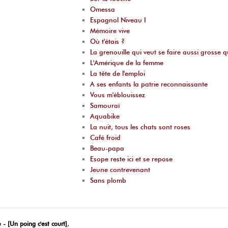
Omessa
Espagnol Niveau I
Mémoire vive
Où t'étais ?
La grenouille qui veut se faire aussi grosse 
L'Amérique de la femme
La tête de l'emploi
A ses enfants la patrie reconnaissante
Vous m'éblouissez
Samouraï
Aquabike
La nuit, tous les chats sont roses
Café froid
Beau-papa
Esope reste ici et se repose
Jeune contrevenant
Sans plomb
 - [Un poing c'est court]
,