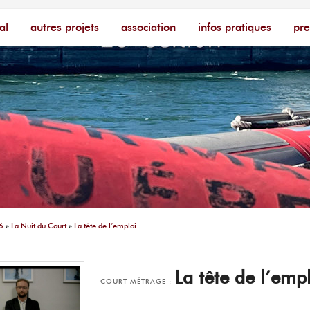
cophone – [Un poing c'est court]
ire
al
autres projets
association
infos pratiques
pre
6
»
La Nuit du Court
»
La tête de l’emploi
La tête de l’emp
COURT MÉTRAGE :