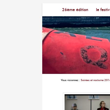
Menu principal
Festival du Film Court Fran
26ème édition
aller au contenu principal
aller au contenu seconda
le festiv
Vous visionnez :
Soirées et nocturne 201