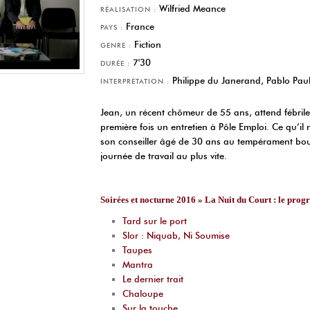
Wilfried Meance
RÉALISATION :
France
PAYS :
Fiction
GENRE :
7'30
DURÉE :
Philippe du Janerand, Pablo Pau
INTERPRÉTATION :
Jean, un récent chômeur de 55 ans, attend fébril
première fois un entretien à Pôle Emploi. Ce qu’il 
son conseiller âgé de 30 ans au tempérament bouil
journée de travail au plus vite.
Soirées et nocturne 2016 » La Nuit du Court : le pro
Tard sur le port
Slor : Niquab, Ni Soumise
Taupes
Mantra
Le dernier trait
Chaloupe
Sur la touche