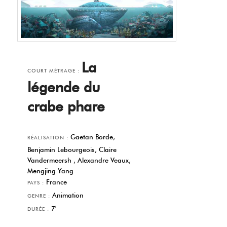
La
COURT MÉTRAGE :
légende du
crabe phare
Gaetan Borde,
RÉALISATION :
Benjamin Lebourgeois, Claire
Vandermeersh , Alexandre Veaux,
Mengjing Yang
France
PAYS :
Animation
GENRE :
7'
DURÉE :