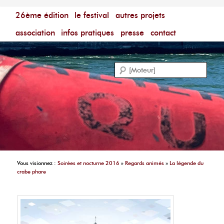
Menu principal
Festival du Film Court Francophone – [Un poing c'est
26ème édition
aller au contenu principal
aller au contenu secondaire
le festival
autres projets
court]
Reche
association
infos pratiques
presse
contact
Vous visionnez :
Soirées et nocturne 2016
»
Regards animés
»
La légende du
crabe phare