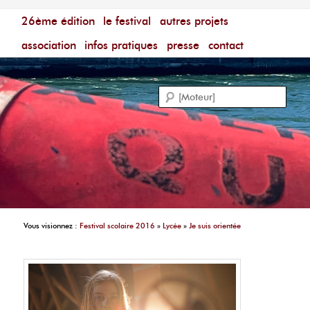
Menu principal
Festival du Film Court Francophone – [Un poing c'est
26ème édition
aller au contenu principal
aller au contenu secondaire
le festival
autres projets
court]
Reche
association
infos pratiques
presse
contact
Vous visionnez :
Festival scolaire 2016
»
Lycée
»
Je suis orientée