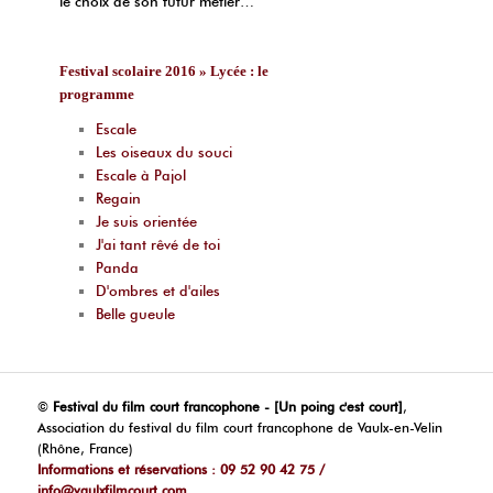
le choix de son futur métier…
Festival scolaire 2016 » Lycée : le
programme
Escale
Les oiseaux du souci
Escale à Pajol
Regain
Je suis orientée
J'ai tant rêvé de toi
Panda
D'ombres et d'ailes
Belle gueule
©
Festival du film court francophone - [Un poing c'est court]
,
Association du festival du film court francophone de Vaulx-en-Velin
(Rhône, France)
Informations et réservations : 09 52 90 42 75 /
info@vaulxfilmcourt.com