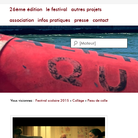
Menu principal
Festival du Film Court Francophone – [Un poing c'est
26ème édition
aller au contenu principal
aller au contenu secondaire
le festival
autres projets
court]
Reche
association
infos pratiques
presse
contact
Vous visionnez :
Festival scolaire 2015
»
Collège
»
Peau de colle