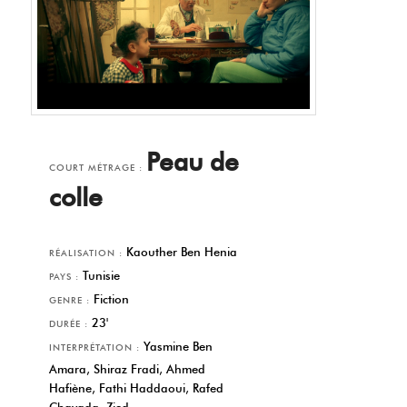
Peau de
COURT MÉTRAGE :
colle
Kaouther Ben Henia
RÉALISATION :
Tunisie
PAYS :
Fiction
GENRE :
23'
DURÉE :
Yasmine Ben
INTERPRÉTATION :
Amara, Shiraz Fradi, Ahmed
Hafiène, Fathi Haddaoui, Rafed
Chayada, Zied