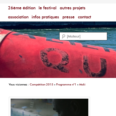
Menu principal
Festival du Film Court Francophone – [Un poing c'est
26ème édition
aller au contenu principal
aller au contenu secondaire
le festival
autres projets
court]
Reche
association
infos pratiques
presse
contact
Vous visionnez :
Compétition 2015
»
Programme n°1
»
Molii