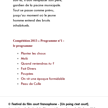
soir-là, il doit remplacer son père,
gardien de la piscine municipale.
Tout se passe comme prévu,
jusqu’au moment où le jeune
homme entend des bruits
inhabituels.
Compétition 2015 » Programme n°1 :
le programme
Planter les choux
Molii
Quand reviendras-tu ?
Fait Divers
Poupées
On vit une époque formidable
Peau de Colle
©
Festival du film court francophone - [Un poing c'est court]
,