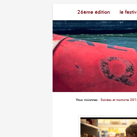
Menu principal
Festival du Film Court Fran
26ème édition
aller au contenu principal
aller au contenu seconda
le festiv
Vous visionnez :
Soirées et nocturne 201