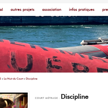
cophone – [Un poing c'est court]
ire
al
autres projets
association
infos pratiques
pre
5
»
La Nuit du Court
»
Discipline
Discipline
COURT MÉTRAGE :