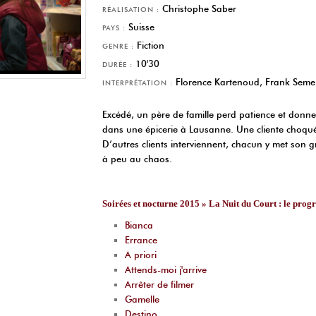
Christophe Saber
RÉALISATION :
Suisse
PAYS :
Fiction
GENRE :
10'30
DURÉE :
Florence Kartenoud, Frank Seme
INTERPRÉTATION :
Excédé, un père de famille perd patience et donne
dans une épicerie à Lausanne. Une cliente choqu
D’autres clients interviennent, chacun y met son gr
à peu au chaos.
Soirées et nocturne 2015 » La Nuit du Court : le pro
Bianca
Errance
A priori
Attends-moi j'arrive
Arrêter de filmer
Gamelle
Destino