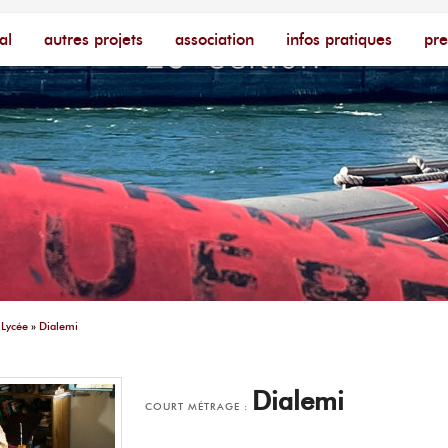
cophone – [Un poing c'est court]
ire
al
autres projets
association
infos pratiques
pre
»
Lycée
»
Dialemi
Dialemi
COURT MÉTRAGE :