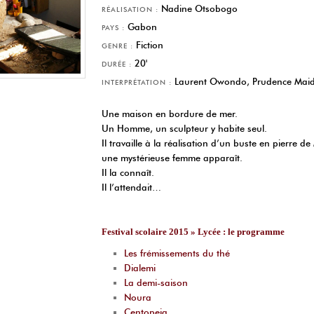
Nadine Otsobogo
RÉALISATION :
Gabon
PAYS :
Fiction
GENRE :
20'
DURÉE :
Laurent Owondo, Prudence Mai
INTERPRÉTATION :
Une maison en bordure de mer.
Un Homme, un sculpteur y habite seul.
Il travaille à la réalisation d’un buste en pierre d
une mystérieuse femme apparaît.
Il la connaît.
Il l’attendait…
Festival scolaire 2015 » Lycée : le programme
Les frémissements du thé
Dialemi
La demi-saison
Noura
Centopeia