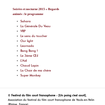
Soirées et nocturne 2015 » Regards
animés : le programme
Sahara
La Générale Du Veau
VRP
Le sens du toucher
Our light
Leornado
Bang Bang !
Le 3ème Œil
L'Aïd
Chaud Lapin
La Chair de ma chère
Super Monkey
©
Festival du film court francophone - [Un poing c'est court]
,
Association du festival du film court francophone de Vaulx-en-Velin
(Rhône, France)