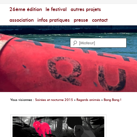
Menu principal
Festival du Film Court Francophone – [Un poing c'est
26ème édition
aller au contenu principal
aller au contenu secondaire
le festival
autres projets
court]
Reche
association
infos pratiques
presse
contact
Vous visionnez :
Soirées et nocturne 2015
»
Regards animés
»
Bang Bang !