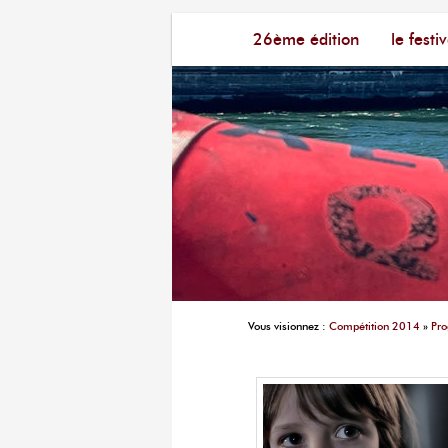
Menu principal
Festival du Film Court Fran
26ème édition
aller au contenu principal
aller au contenu seconda
le festiv
Vous visionnez :
Compétition 2014
»
Pr