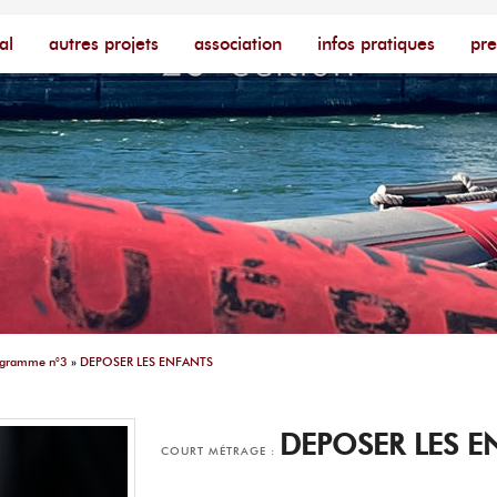
cophone – [Un poing c'est court]
ire
al
autres projets
association
infos pratiques
pre
ogramme n°3
»
DEPOSER LES ENFANTS
DEPOSER LES E
COURT MÉTRAGE :