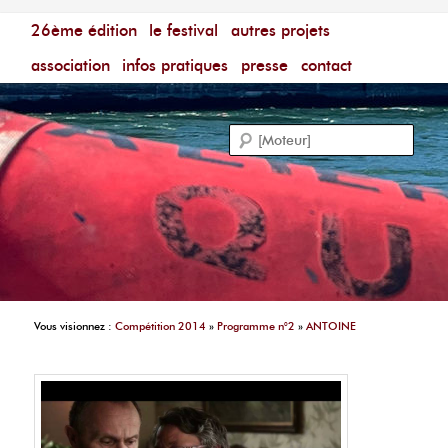
Menu principal
Festival du Film Court Francophone – [Un poing c'est
26ème édition
aller au contenu principal
aller au contenu secondaire
le festival
autres projets
court]
Reche
association
infos pratiques
presse
contact
Vous visionnez :
Compétition 2014
»
Programme n°2
»
ANTOINE